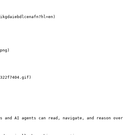
ikgdaiebdlcenafn?hl=en)

png)

322f7404.gif)

s and AI agents can read, navigate, and reason over 