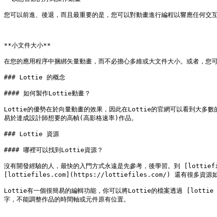
您可以前進、後退，而且最重要的是，您可以對動畫進行編程以響應任何交互
**小文件大小**

在您的應用程序中捆綁矢量動畫，而不必擔心多維或大文件大小。或者，您可以通
### Lottie 的概念

#### 如何製作Lottie動畫？

Lottie的優勢在於向量動畫的效果，因此在Lottie的官網可以看到大
易於達成設計師想要的高幀(高影格速率)作品。

### Lottie 資源

#### 哪裡可以找到Lottie資源？

沒有開發經驗的人，最快的入門方式永遠是先參考，後學習。到 [lottiefile
[lottiefiles.com](https://lottiefiles.com/) 
Lottie有一個很簡易的編輯功能，你可以將Lottie的檔案透過 [lottie
字，不能調整作品的時間軸或元件原有位置。
