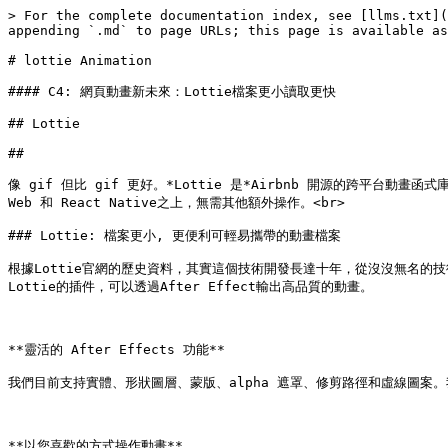
> For the complete documentation index, see [llms.txt](
appending `.md` to page URLs; this page is available as
# lottie Animation

#### C4: 網頁動畫新未來：Lottie檔案更小讀取更快

## Lottie

##

像 gif 但比 gif 更好。*Lottie 是*Airbnb 開源的跨平台動畫函
Web 和 React Native之上，無需其他額外操作。<br>

### Lottie: 檔案更小, 更便利可輕易攜帶的動畫檔案

根據Lottie官網的歷史資料，其實這個技術開發長達十年，從沒沒無名的技術
Lottie的插件，可以透過After Effect輸出高品質的動畫。

**靈活的 After Effects 功能**

我們目前支持實體、形狀圖層、蒙版、alpha 遮罩、修剪路徑和虛線圖案。
**以您喜歡的方式操作動畫**
