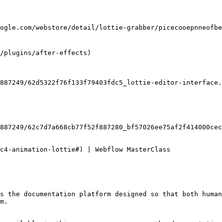
ogle.com/webstore/detail/lottie-grabber/picecooepnneofbe
/plugins/after-effects)

887249/62d5322f76f133f79403fdc5_lottie-editor-interface.
887249/62c7d7a668cb77f52f887280_bf57026ee75af2f414000cec
c4-animation-lottie#) | Webflow MasterClass

s the documentation platform designed so that both human
m.
