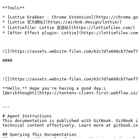
**Tools**

* [Lottie Grabber - Chrome Extension](https://chrome.go
* [Lottie 官方網站](https://airbnb.design/lottie/)

* [Lottiefile: Lottie 資源站](https://lottiefiles.com/)

* [After Effect plugin: Lottie](https://lottiefiles.com
![](https://assets.website-files.com/62c7d7a668cb77eef7
#### ‍

![](https://assets.website-files.com/62c7d7a668cb77eef7
**Hello.** Hope you're having a good day.\

[@erikthought](https://tentens-client-first.webflow.io/
---

# Agent Instructions

This documentation is published with GitBook. GitBook i
technical content effectively. Learn more at gitbook.co
## Querying This Documentation
