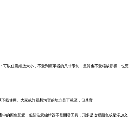
明顯了：可以任意縮放大小，不受到顯示器的尺寸限制，畫質也不受縮放影響，也更
費資源可以下載使用。大家或許最想淘寶的地方是下載區，但其實
器，隨意的改變元素中的顏色配置，但請注意編輯器不是開發工具，頂多是改變顏色或是添加文