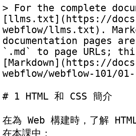
> For the complete docu
[llms.txt](https://docs
webflow/llms.txt). Mark
documentation pages are
`.md` to page URLs; thi
[Markdown](https://docs
webflow/webflow-101/01-
# 1 HTML 和 CSS 簡介

在為 Web 構建時，了解 HT
在本課中：
