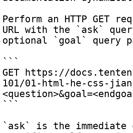
Perform an HTTP GET req
URL with the `ask` quer
optional `goal` query p
```

GET https://docs.tenten
101/01-html-he-css-jian
<question>&goal=<endgoal
```

`ask` is the immediate 