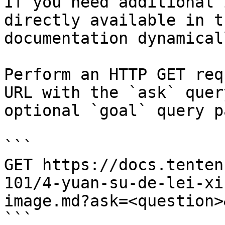
If you need additional 
directly available in t
documentation dynamical
Perform an HTTP GET req
URL with the `ask` quer
optional `goal` query p
```

GET https://docs.tenten
101/4-yuan-su-de-lei-xi
image.md?ask=<question>
```
