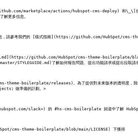
hub.com/marketplace/actions/hubspot-cms-deploy) 和\
\_ 了解更多信息。

我們的 [樣式指南](https://github.com/HubSpot/cms-theme-b
tps://github.com/HubSpot/cms-theme-boilerplate/blob/
e/blob/master/STYLEGUIDE.md)了解如何報告問題、提出功能請求或提出拉取請
ot/cms-theme-boilerplate/releases)。為了提供對未來版
projects）做準備的計劃。>

s.hubspot.com/slack>) 的 #hs-cms-boilerplate 頻道中了解 H
ot/cms-theme-boilerplate/blob/main/LICENSE) 下獲得
