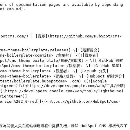
ons of documentation pages are available by appending 
ot-cms.md).

potcms.com/) | [貢獻](https://github.com/HubSpot/cms-
/cms-theme-boilerplate/releases) \[![最新提交]
-theme-boilerplate/commits> /主要的） \[![貢獻者]
HubSpot/cms-theme-boilerplate/圖表/貢獻者）> \[![GitHub 觀察
HubSpot/cms-theme-boilerplate> /觀察者） \[![GitHub 星星]
ot/cms-theme-boilerplate> /觀星者） \[![GitHub 分叉]
pot/cms-theme-boilerplate> /網絡/成員） \[![HubSpot 網站評分]
tests/boilerplate.hubspotcms> .com) \[![Google 
ghtgreen)]\(<https://developers.google.com/web/工具/燈塔）
](https://developers.google.com/web/tools/lighthouse) 
rightgreen)]
ersion%202.0-red)]\(<https://github.com/HubSpot/cms-
erplate) 旨在為開發人員在網站構建過程中提供先機。雖然 HubSpot CMS 樣板代表了 