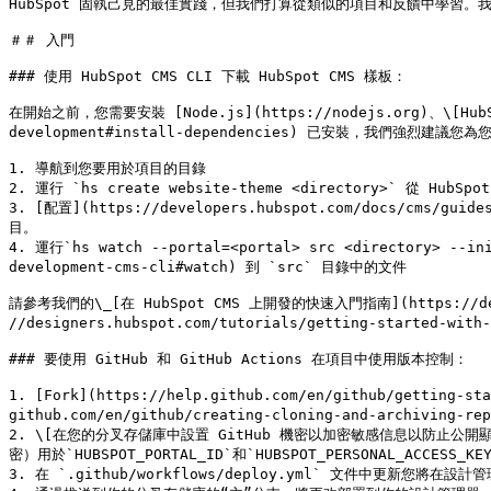
HubSpot 固執己見的最佳實踐，但我們打算從類似的項目和反饋中學習。
＃＃ 入門

### 使用 HubSpot CMS CLI 下載 HubSpot CMS 樣板：

在開始之前，您需要安裝 [Node.js](https://nodejs.org)、\[HubSpot 
development#install-dependencies) 已安裝，我們強烈建議
1. 導航到您要用於項目的目錄

2. 運行 `hs create website-theme <directory>` 從 HubSp
3. [配置](https://developers.hubspot.com/docs/cms/gui
目。

4. 運行`hs watch --portal=<portal> src <directory> -
development-cms-cli#watch) 到 `src` 目錄中的文件

請參考我們的\_[在 HubSpot CMS 上開發的快速入門指南](https://devel
//designers.hubspot.com/tutorials/getting-started-wi
### 要使用 GitHub 和 GitHub Actions 在項目中使用版本控制：

1. [Fork](https://help.github.com/en/github/getting-st
github.com/en/github/creating-cloning-and-archiving
2. \[在您的分叉存儲庫中設置 GitHub 機密以加密敏感信息以防止公開顯示]\(<https
密）用於`HUBSPOT_PORTAL_ID`和`HUBSPOT_PERSONAL_ACCESS_KEY
3. 在 `.github/workflows/deploy.yml` 文件中更新您將在設計