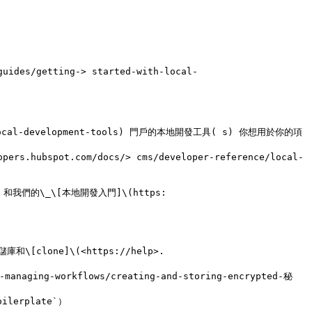
ides/getting-> started-with-local-
-the-local-development-tools) 門戶的本地開發工具( s) 你想用於你的項
s.hubspot.com/docs/> cms/developer-reference/local-
\_ 和我們的\_\[本地開發入門]\(https: 
存儲庫和\[clone]\(<https://help>. 
ging-workflows/creating-and-storing-encrypted-秘
lerplate`）
