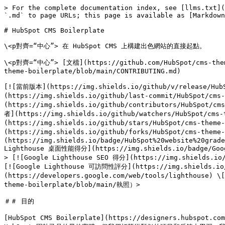
> For the complete documentation index, see [llms.txt](
`.md` to page URLs; this page is available as [Markdown
# HubSpot CMS Boilerplate

\<p對齊=“中心”> 在 HubSpot CMS 上構建出色網站的直接起點。

\<p對齊=“中心”> [文檔](https://github.com/HubSpot/cms-them
theme-boilerplate/blob/main/CONTRIBUTING.md)

[![當前版本](https://img.shields.io/github/v/release/HubS
(https://img.shields.io/github/last-commit/HubSpot/cm
(https://img.shields.io/github/contributors/HubSpot/c
者](https://img.shields.io/github/watchers/HubSpot/cms
(https://img.shields.io/github/stars/HubSpot/cms-them
(https://img.shields.io/github/forks/HubSpot/cms-them
(https://img.shields.io/badge/HubSpot%20website%20grade
Lighthouse 桌面性能得分](https://img.shields.io/badge/Goog
> [![Google Lighthouse SEO 得分](https://img.shields.io/
[![Google Lighthouse 可訪問性評分](https://img.shields.io/b
(https://developers.google.com/web/tools/lighthouse) \
theme-boilerplate/blob/main/執照）>

＃＃ 目的

[HubSpot CMS Boilerplate](https://designers.hubsp