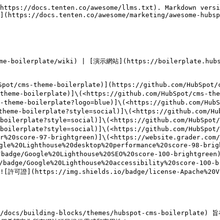
https://docs.tenten.co/awesome/llms.txt). Markdown versi
](https://docs.tenten.co/awesome/marketing/awesome-hubsp
e-boilerplate/wiki) | [演示網站](https://boilerplate.hubs
pot/cms-theme-boilerplate)](https://github.com/HubSpot
s-theme-boilerplate)]\(<https://github.com/HubSpot/cms
ms-theme-boilerplate?logo=blue)]\(<https://github.com/
-theme-boilerplate?style=social)]\(<https://github.com/
e-boilerplate?style=social)]\(<https://github.com/HubSp
e-boilerplate?style=social)]\(<https://github.com/HubS
r%20score-97-brightgreen)]\(<https://website.grader.com/
le%20Lighthouse%20desktop%20performance%20score-98-bri
badge/Google%20Lighthouse%20SEO%20score-100-brightgreen)
adge/Google%20Lighthouse%20accessibility%20score-100-b
[![許可證](https://img.shields.io/badge/license-Apache%20V
ot.com/docs/building-blocks/themes/hubspot-cms-boil