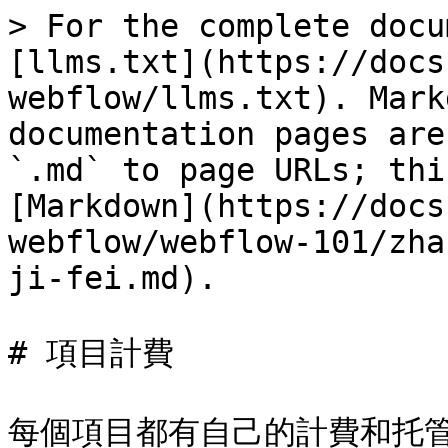
> For the complete docu
[llms.txt](https://docs
webflow/llms.txt). Mark
documentation pages are
`.md` to page URLs; thi
[Markdown](https://docs
webflow/webflow-101/zha
ji-fei.md).

# 項目計費

每個項目都有自己的計費和托