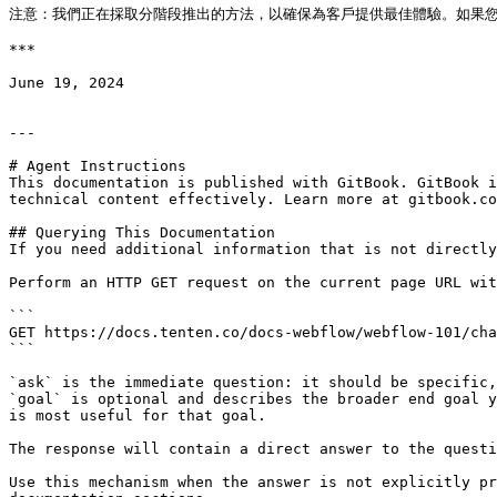
注意：我們正在採取分階段推出的方法，以確保為客戶提供最佳體驗。如果您
***

June 19, 2024

---

# Agent Instructions

This documentation is published with GitBook. GitBook i
technical content effectively. Learn more at gitbook.co
## Querying This Documentation

If you need additional information that is not directly
Perform an HTTP GET request on the current page URL wit
```

GET https://docs.tenten.co/docs-webflow/webflow-101/cha
```

`ask` is the immediate question: it should be specific,
`goal` is optional and describes the broader end goal y
is most useful for that goal.

The response will contain a direct answer to the questi
Use this mechanism when the answer is not explicitly pr