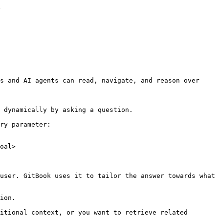


s and AI agents can read, navigate, and reason over 
 dynamically by asking a question.

ry parameter:

oal>

user. GitBook uses it to tailor the answer towards what 
ion.

itional context, or you want to retrieve related 