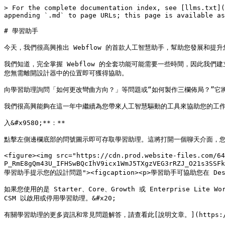
> For the complete documentation index, see [llms.txt](
appending `.md` to page URLs; this page is available as
# 學習助手

今天，我們很高興推出 Webflow 的首款人工智慧助手，幫助您發展和提升您的
我們知道，完全掌握 Webflow 的全套功能可能需要一些時間，因此我們建
您無需離開設計器中的位置即可獲得協助。

向學習助理詢問「如何更改彎曲方向？」等問題或“如何製作三欄佈局？”它將
我們很高興能夠在這一年中繼續為您帶來人工智慧驅動的工具來協助您的工作流程
入&#x9580;**：**

點擊左側邊欄底部的問號圖示即可存取學習助理。這將打開一個聊天介面，您可以
<figure><img src="https://cdn.prod.website-files.com/64
P_RmE8gQm43U_IFHSwBQcIhV9icx1WmJ5TXgzVEG3rRZJ_O21s3S
學習助手提示您的設計問題"><figcaption><p>學習助手可協助您在 Design
如果您使用的是 Starter、Core、Growth 或 Enterprise
CSM 以啟用或停用學習助理。&#x20;

有關學習助理的更多資訊和常見問題解答，請查看此[說明文章。](https://univers