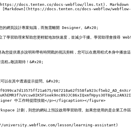
https://docs.tenten.co/docs-webflow/llms.txt). Markdown 
 [Markdown](https://docs.tenten.co/docs-webflow/webflow-
網頁設計專業知識，而無需離開 Designer。&#x20;

立了學習助理來幫助您更輕鬆地加快速度，並減少干擾。學習助理會搜尋 Webfl
為您提供逐步說明和帶有時間戳的視訊剪輯，您可以在應用程式本身中播放這些視
…敬請期待！&#x20;

在其中透過提示提問。&#x20;

f9399ca7d13575ff21a675/667218a62f558fa923cf5eb2_AD_4nXcr
SFkuKhEMR3f7uVcsw0IK5FSxek9nc89JJC86xIQxmfHpys3OT8goLz
er 中工作時提陞技能</p></figcaption></figure>

 Lite Workspace 計劃，則您的網站上預設啟用學習助理。如果您使用的
ity.webflow.com/lesson/learning-assistant)
