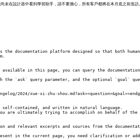
尚未在設計器中看到學習助手，請不要擔心，所有客戶都將在本月底之前造訪。
s the documentation platform designed so that both human
m.

 available in this page, you can query the documentation
h the `ask` query parameter, and the optional `goal` que
ngelog/2024/xue-xi-zhu-shou.md?ask=<question>&goal=<endg
 self-contained, and written in natural language.

ou are ultimately trying to accomplish on behalf of the 
on and relevant excerpts and sources from the documentat
esent in the current page, you need clarification or add