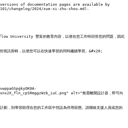
versions of documentation pages are available by 
101/changelog/2024/xue-xi-zhu-shou.md).

ow University 豐富的教育內容，以便在您工作時回答您的問題，因此
訊剪輯，以便您可以在快速學習的同時繼續學習。&#x20;

vwppaGSpgkyOK0A-
AN32Ixnx2X_fln_cpSRmggzWzb_iuC.png" alt="無需離開設計器，即可向
是企業工作區計劃，則學習助理在您的工作區中預設為停用狀態。請聯絡支援人員或您的 