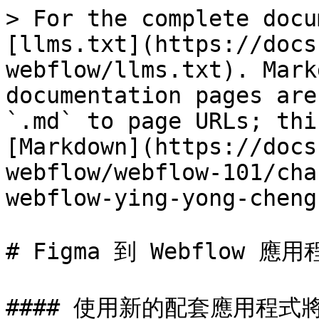
> For the complete docu
[llms.txt](https://docs
webflow/llms.txt). Mark
documentation pages are
`.md` to page URLs; thi
[Markdown](https://docs
webflow/webflow-101/cha
webflow-ying-yong-cheng
# Figma 到 Webflow 應用
#### 使用新的配套應用程式將 F