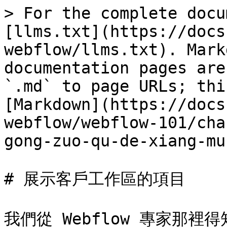
> For the complete docu
[llms.txt](https://docs
webflow/llms.txt). Mark
documentation pages are
`.md` to page URLs; thi
[Markdown](https://docs
webflow/webflow-101/cha
gong-zuo-qu-de-xiang-mu
# 展示客戶工作區的項目

我們從 Webflow 專家那