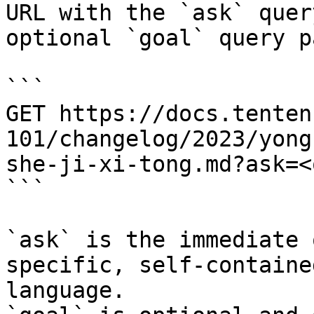
URL with the `ask` quer
optional `goal` query p
```

GET https://docs.tenten
101/changelog/2023/yong
she-ji-xi-tong.md?ask=<
```

`ask` is the immediate 
specific, self-containe
language.
