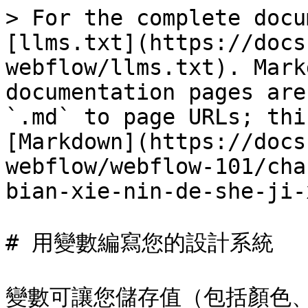
> For the complete docu
[llms.txt](https://docs
webflow/llms.txt). Mark
documentation pages are
`.md` to page URLs; thi
[Markdown](https://docs
webflow/webflow-101/cha
bian-xie-nin-de-she-ji-
# 用變數編寫您的設計系統

變數可讓您儲存值（包括顏色