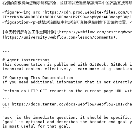
右側的面板將向您顯示所有評論，並且可以透過點擊該清單中的評論直接導航到留
<figure><img src="https://cdn.prod.website-files.com/64
ZFzrcKb3NGDNR6B18iN80LC5OFmanLM2FS0wespWy8sAHBnosp
<figcaption><p>點擊評論面板中的評論可直接導航到留下回饋的位置。</p></
[今天我們所有的工作空間計劃](https://webflow.com/pricing
(https://university.webflow.com/lesson/comments)。

---

# Agent Instructions

This documentation is published with GitBook. GitBook i
technical content effectively. Learn more at gitbook.co
## Querying This Documentation

If you need additional information that is not directly
Perform an HTTP GET request on the current page URL wit
```

GET https://docs.tenten.co/docs-webflow/webflow-101/cha
```

`ask` is the immediate question: it should be specific,
`goal` is optional and describes the broader end goal y
is most useful for that goal.
