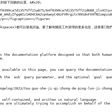
下回饋的位置。&#x20;

f9399ca7d13575ff21a675/64f9399ca7d13575ff21d688_1lv4Ityv
530p1W_mHdjZfgqWIz1HO4C6m2vp4aeyC4AzFVRrgitc99SdnF
figcaption></figure>

#workspaces)都可以發表評論。要了解有關其工作原理的更多信息，請查看[我們有關
s the documentation platform designed so that both human
m.

 available in this page, you can query the documentation
h the `ask` query parameter, and the optional `goal` que
ngelog/2023/tou-guo-she-ji-qi-zhong-de-ping-lun-ji-zhong
 self-contained, and written in natural language.

ou are ultimately trying to accomplish on behalf of the 