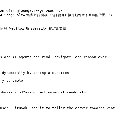
AHtQfiq_glW0BQ5voWNyE_2N80LzvX-
X9fNIzmpzu84.jpeg" alt="點擊評論面板中的評論可直接導航到留下回饋的位置。">
 Webflow University 的詳細文章]
s and AI agents can read, navigate, and reason over 
 dynamically by asking a question.

ry parameter:

-hui-kui.md?ask=<question>&goal=<endgoal>

user. GitBook uses it to tailor the answer towards what 