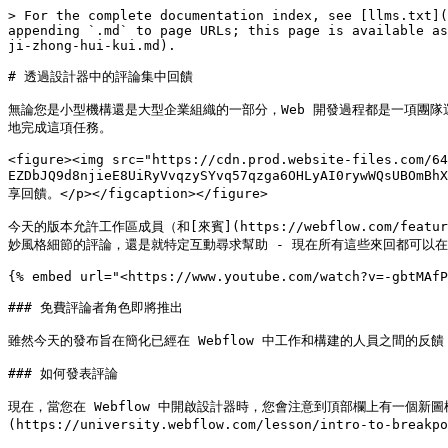
> For the complete documentation index, see [llms.txt](
appending `.md` to page URLs; this page is available as
ji-zhong-hui-kui.md).

# 透過設計器中的評論集中回饋

無論您是小型機構還是大型企業組織的一部分，Web 開發過程都是一項團隊
地完成這項任務。

<figure><img src="https://cdn.prod.website-files.com/64
EZDbJQ9d8njieE8UiRyVvqzySYvq57qzga6OHLyAI0rywWQsU
享回饋。</p></figcaption></figure>

今天的版本允許工作區成員（和[來賓](https://webflow.com/fe
妙風格細節的評論，還是就特定互動尋求幫助 - 現在所有這些來回都可以在 Web
{% embed url="<https://www.youtube.com/watch?v=-gbtMAfP
### 免費評論者角色即將推出

雖然今天的發布旨在簡化已經在 Webflow 中工作和構建的人員之間的反饋
### 如何發表評論

現在，當您在 Webflow 中開啟設計器時，您會注意到頂部欄上有一個
(https://university.webflow.com/lesson/intro-to-bre