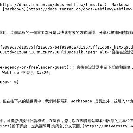
https://docs.tenten.co/docs-webflow/llms.txt). Markdown 
 [Markdown](https://docs.tenten.co/docs-webflow/webflow-
運動。這個流程的一個重要部分是以快速有效的方式編譯、分享和根據回饋採取行
f9399ca7d13575ff21a675/64f9399ca7d13575ff21d687_h1XxqSvd
BOmBhXC3EtdvgEzOaHK1ORmLzRrr2JUHliBDos1lk.jpeg" al
ature/agency-or-freelancer-guest)！）直接在設計器中
flow 中進行。&#x20;

Up8>" %}

，但在接下來的幾個月中，我們將擴展到 Workspace 成員之外，並引入*
新圖標，可將您切換到評論模式。在這裡，您可以在瀏覽網站時看到反饋的共享位
akpoints)留下評論，企業團隊可以評論[分支頁面](https://university.webf