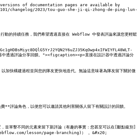
versions of documentation pages are available by 
101/changelog/2023/tou-guo-she-ji-qi-zhong-de-ping-lun-
動的持續任務，我們希望透過直接在 Webflow 中發表評論來讓您更輕鬆
Gc1gHDBsMiyc8DQlG5YrJ2YQN2Y6uZJ35KqOwp4xIFWIYFL48WLT-
t="直接在設計器中透過評論分享回饋。"><figcaption><p>直接在設計器中透過評論分
留下反饋和回复，以加快構建過程並與您的隊友更快地迭代。無論這意味著為隊友留下關於微
*免費**評論角色，以便您可以邀請其他利害關係人留下有關設計的回饋。

置，並單擊不同的元素來留下新評論（有趣的事實：您甚至可以在[斷點級別]
low.com/lesson/page-branching)） 。&#x20;
