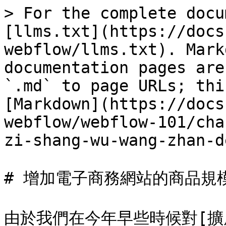
> For the complete docu
[llms.txt](https://docs
webflow/llms.txt). Mark
documentation pages are
`.md` to page URLs; thi
[Markdown](https://docs
webflow/webflow-101/cha
zi-shang-wu-wang-zhan-d
# 增加電子商務網站的商品規模
由於我們在今年早些時候對[擴