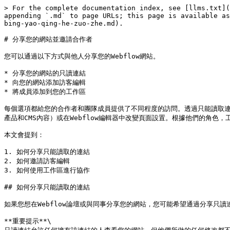
> For the complete documentation index, see [llms.txt](
appending `.md` to page URLs; this page is available as
bing-yao-qing-he-zuo-zhe.md).

# 分享您的網站並邀請合作者

您可以通過以下方式與他人分享您的Webflow網站。

* 分享您的網站的只讀連結

* 向您的網站添加訪客編輯

* 將成員添加到您的工作區

每個選項都給您的合作者和團隊成員提供了不同程度的訪問。透過只能讀取
產品和CMS內容）或在Webflow編輯器中改變頁面設置。根據他們的角色
本文會提到：

1. 如何分享只能讀取的連結

2. 如何邀請訪客編輯

3. 如何使用工作區進行協作

## 如何分享只能讀取的連結

如果您想在Webflow論壇或與同事分享您的網站，您可能希望通過分享只讀
**重要提示**\
