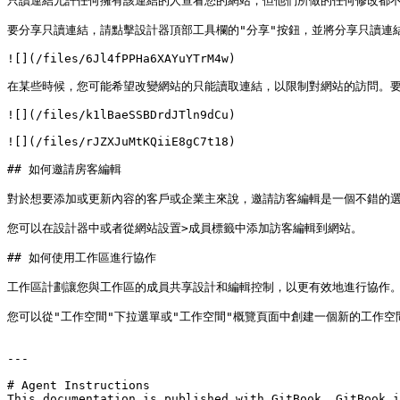
只讀連結允許任何擁有該連結的人查看您的網站，但他們所做的任何修改都不
要分享只讀連結，請點擊設計器頂部工具欄的"分享"按鈕，並將分享只讀連結
![](/files/6Jl4fPPHa6XAYuYTrM4w)

在某些時候，您可能希望改變網站的只能讀取連結，以限制對網站的訪問。要
![](/files/k1lBaeSSBDrdJTln9dCu)

![](/files/rJZXJuMtKQiiE8gC7t18)

## 如何邀請房客編輯

對於想要添加或更新內容的客戶或企業主來說，邀請訪客編輯是一個不錯的選
您可以在設計器中或者從網站設置>成員標籤中添加訪客編輯到網站。

## 如何使用工作區進行協作

工作區計劃讓您與工作區的成員共享設計和編輯控制，以更有效地進行協作。
您可以從"工作空間"下拉選單或"工作空間"概覽頁面中創建一個新的工作空間
---

# Agent Instructions

This documentation is published with GitBook. GitBook i