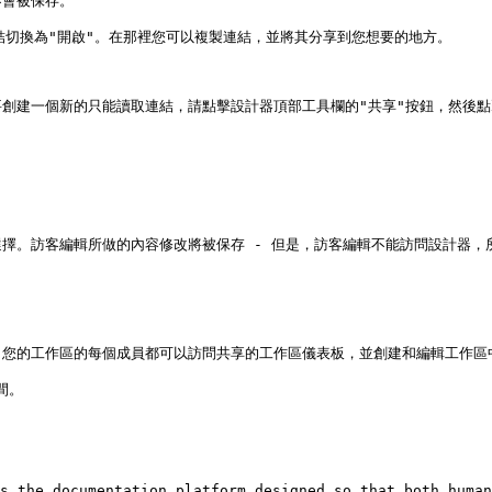
會被保存。

切換為"開啟"。在那裡您可以複製連結，並將其分享到您想要的地方。

創建一個新的只能讀取連結，請點擊設計器頂部工具欄的"共享"按鈕，然後點
擇。訪客編輯所做的內容修改將被保存 - 但是，訪客編輯不能訪問設計器，
您的工作區的每個成員都可以訪問共享的工作區儀表板，並創建和編輯工作區中
。

s the documentation platform designed so that both human