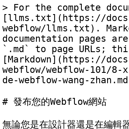
> For the complete docu
[llms.txt](https://docs
webflow/llms.txt). Mark
documentation pages are
`.md` to page URLs; thi
[Markdown](https://docs
webflow/webflow-101/8-x
de-webflow-wang-zhan.md)
# 發布您的Webflow網站

無論您是在設計器還是在編輯