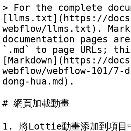
> For the complete docu
[llms.txt](https://docs
webflow/llms.txt). Mark
documentation pages are
`.md` to page URLs; thi
[Markdown](https://docs
webflow/webflow-101/7-d
dong-hua.md).

# 網頁加載動畫

1. 將Lottie動畫添加到項目中