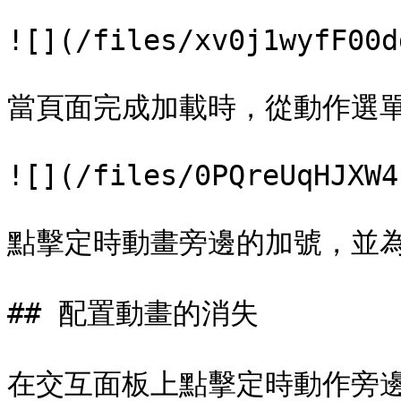
![](/files/xv0j1wyfF00d
當頁面完成加載時，從動作選單
![](/files/0PQreUqHJXW4
點擊定時動畫旁邊的加號，並為
## 配置動畫的消失

在交互面板上點擊定時動作旁