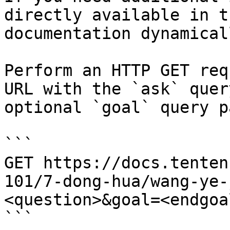
directly available in t
documentation dynamical
Perform an HTTP GET req
URL with the `ask` quer
optional `goal` query p
```

GET https://docs.tenten
101/7-dong-hua/wang-ye-
<question>&goal=<endgoal
```
