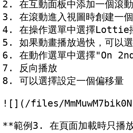
2. 在互動面板中添加一個滾動
3. 在滾動進入視圖時創建一個
4. 在操作選單中選擇Lotti
5. 如果動畫播放過快，可以選
6. 在動作選單中選擇"On 2nd 
7. 反向播放

8. 可以選擇設定一個偏移量

![](/files/MmMuwM7bik0N
**範例3. 在頁面加載時只播放