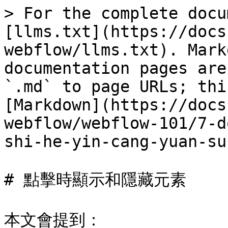
> For the complete docu
[llms.txt](https://docs
webflow/llms.txt). Mark
documentation pages are
`.md` to page URLs; thi
[Markdown](https://docs
webflow/webflow-101/7-d
shi-he-yin-cang-yuan-su
# 點擊時顯示和隱藏元素

本文會提到：
