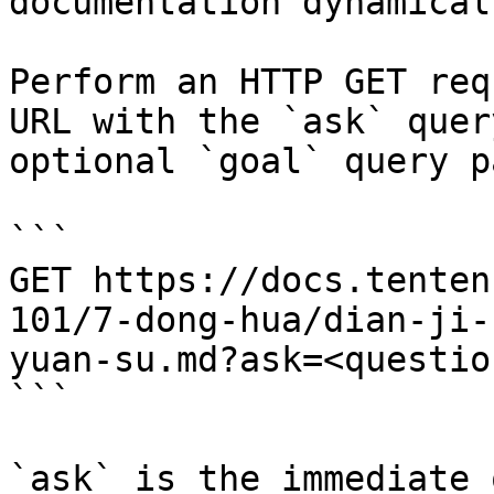
documentation dynamical
Perform an HTTP GET req
URL with the `ask` quer
optional `goal` query p
```

GET https://docs.tenten
101/7-dong-hua/dian-ji-
yuan-su.md?ask=<questio
```

`ask` is the immediate 