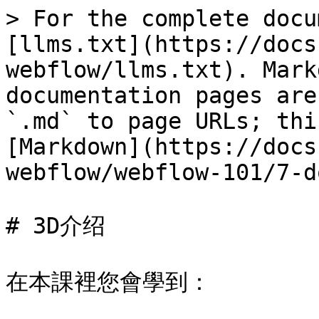
> For the complete docu
[llms.txt](https://docs
webflow/llms.txt). Mark
documentation pages are
`.md` to page URLs; thi
[Markdown](https://docs
webflow/webflow-101/7-d
# 3D介绍

在本課裡您會學到：
