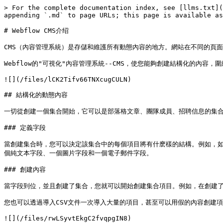
> For the complete documentation index, see [llms.txt](
appending `.md` to page URLs; this page is available as
# Webflow CMS介绍

CMS（內容管理系統）是存儲和維護所有動態內容的地方。網站在不同的頁面
Webflow的"可視化"內容管理系統--CMS，使您能夠創建結構化的內容
![](/files/lCK2Tifv66TNXcugCULN)

## 結構化的動態內容

一切從創建一個集合開始，它可以是部落格文章、團隊成員、招聘信息的集合
### 定義字段

當創建集合時，您可以決定該集合中的每個項目將有什麽樣的結構。例如，如
個純文本字段、一個圖片字段和一個電子郵件字段。

### 創建內容

當字段到位，並且創建了集合，您就可以開始創建集合項目。例如，在創建了
您也可以透過導入CSV文件一次導入大量的項目，甚至可以用假的內容創建項
![](/files/rwLSyvtEkgC2fvqpgIN8)
