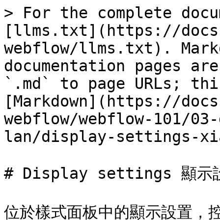
> For the complete docu
[llms.txt](https://docs
webflow/llms.txt). Mark
documentation pages are
`.md` to page URLs; thi
[Markdown](https://docs
webflow/webflow-101/03-
lan/display-settings-xi
# Display settings 顯示
位於樣式面板中的顯示設置，