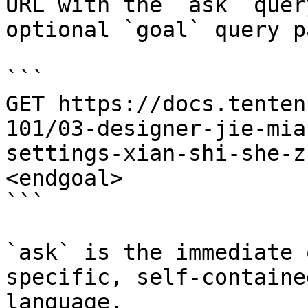
URL with the `ask` quer
optional `goal` query p
```

GET https://docs.tenten
101/03-designer-jie-mia
settings-xian-shi-she-z
<endgoal>

```

`ask` is the immediate 
specific, self-containe
language.
